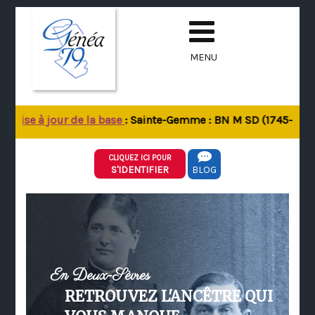
MENU
M
ise à jour de la base
: Sainte-Gemme : BN M SD (1745-1942) -
CLIQUEZ ICI POUR
S'IDENTIFIER
BLOG
En Deux-Sèvres
RETROUVEZ L'ANCÊTRE QUI