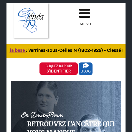
MENU
 de la base
: Verrines-sous-Celles N (1802-1922) - Clessé M (18
CLIQUEZ ICI POUR
S'IDENTIFIER
BLOG
En Deux-Sèvres
RETROUVEZ L'ANCÊTRE QUI