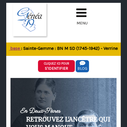
MENU
e la base
: Sainte-Gemme : BN M SD (1745-1942) - Verrines-sous
CLIQUEZ ICI POUR
S'IDENTIFIER
BLOG
En Deux-Sèvres
RETROUVEZ L'ANCÊTRE QUI