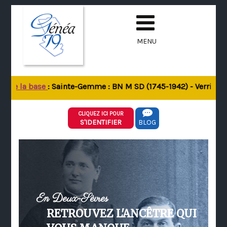
MENU
 de la base
: Sainte-Gemme : BN M SD (1745-1942) - Verrines-so
CLIQUEZ ICI POUR
S'IDENTIFIER
BLOG
En Deux-Sèvres
RETROUVEZ L'ANCÊTRE QUI