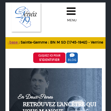
MENU
e la base
: Sainte-Gemme : BN M SD (1745-1942) - Verrines-sous
CLIQUEZ ICI POUR
S'IDENTIFIER
BLOG
En Deux-Sèvres
RETROUVEZ L'ANCÊTRE QUI