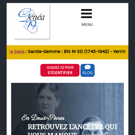
MENU
de la base
: Sainte-Gemme : BN M SD (1745-1942) - Verrines-sou
CLIQUEZ ICI POUR
S'IDENTIFIER
BLOG
En Deux-Sèvres
RETROUVEZ L'ANCÊTRE QUI