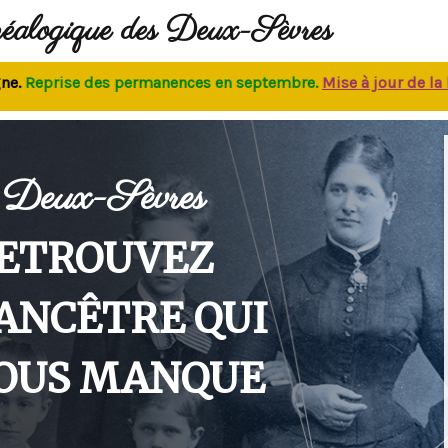
néalogique des Deux-Sèvres
Reprise des permanences
en septembre.
M
ise à jour de la ba
Deux-Sèvres
ETROUVEZ
'ANCÊTRE QUI
OUS MANQUE