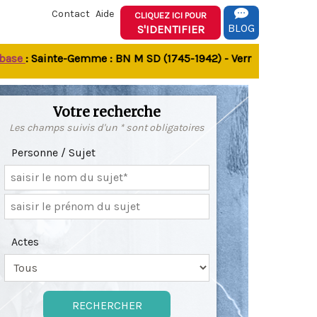
Contact
Aide
CLIQUEZ ICI POUR
BLOG
S'IDENTIFIER
se
: Sainte-Gemme : BN M SD (1745-1942) - Verrines-sous-Celles
Votre recherche
Les champs suivis d'un * sont obligatoires
Personne / Sujet
Actes