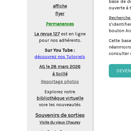
base de do
affiche
ouverte à 
flyer
Recherche
Permanences
s'identifi
bouton Aid
La revue 127
est en ligne
pour nos adhérents.
Cette base
néanmoins
Sur You Tube :
consulter 
découvrez nos Tutoriels
AG le 28 mars 2026
DEVEN
à Scillé
Reportage photos
Explorez notre
bibliothèque virtuelle
voie les nouveautés
Souvenirs de sorties
Visite du vieux Chauray