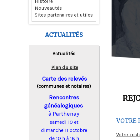
Histoire
Nouveautés
Sites partenaires et utiles
ACTUALITÉS
Actualités
Plan du site
Carte des relevés
(communes et notaires)
REJ
Rencontres
généalogiques
à Parthenay
VOTRE 
samedi 10 et
dimanche 11 octobre
Votre rec
de 10 h à 18 h