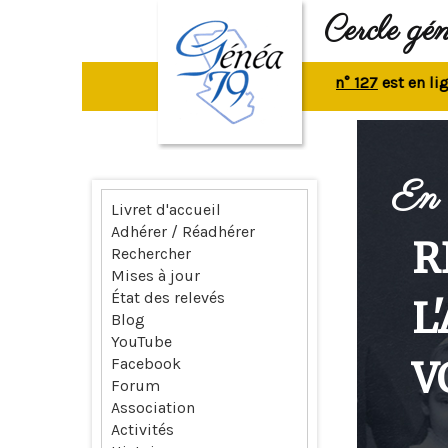
Cercle gé
La revue n° 127
est en ligne.
En 
Livret d'accueil
Adhérer / Réadhérer
R
Rechercher
Mises à jour
État des relevés
L
Blog
YouTube
V
Facebook
Forum
Association
Activités