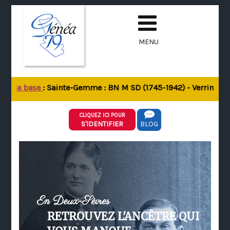
MENU
de la base
: Sainte-Gemme : BN M SD (1745-1942) - Verrines-sou
CLIQUEZ ICI POUR
S'IDENTIFIER
BLOG
En Deux-Sèvres
RETROUVEZ L'ANCÊTRE QUI