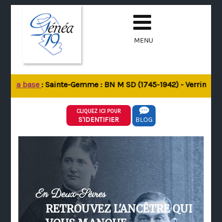
MENU
de la base
: Sainte-Gemme : BN M SD (1745-1942) - Verrines-sou
CLIQUEZ ICI POUR
S'IDENTIFIER
BLOG
En Deux-Sèvres
RETROUVEZ L'ANCÊTRE QUI