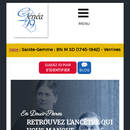
MENU
 la base
: Sainte-Gemme : BN M SD (1745-1942) - Verrines-sous-
CLIQUEZ ICI POUR
S'IDENTIFIER
BLOG
En Deux-Sèvres
RETROUVEZ L'ANCÊTRE QUI