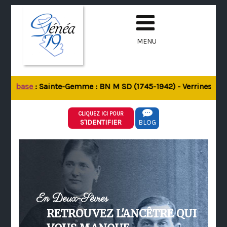
MENU
 la base
: Sainte-Gemme : BN M SD (1745-1942) - Verrines-sous-
CLIQUEZ ICI POUR
S'IDENTIFIER
BLOG
En Deux-Sèvres
RETROUVEZ L'ANCÊTRE QUI