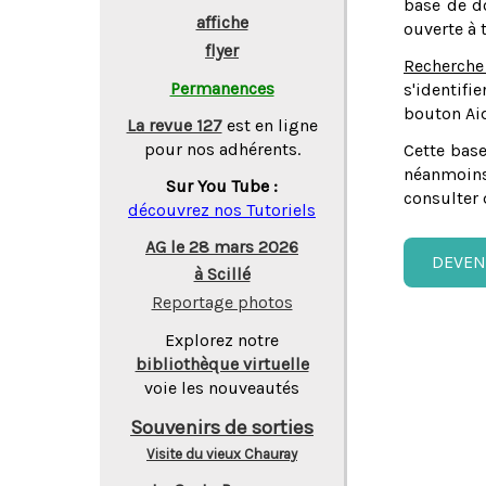
base de do
affiche
ouverte à 
flyer
Recherche
Permanences
s'identifi
bouton Aid
La revue 127
est en ligne
pour nos adhérents.
Cette base
néanmoins
Sur You Tube :
consulter 
découvrez nos Tutoriels
AG le 28 mars 2026
DEVEN
à Scillé
Reportage photos
Explorez notre
bibliothèque virtuelle
voie les nouveautés
Souvenirs de sorties
Visite du vieux Chauray