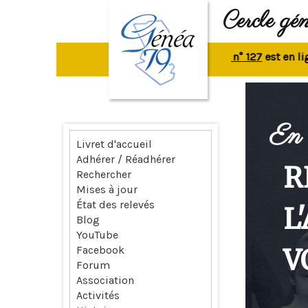
Cercle gé
La revue n° 127
est en ligne.
R
En 
Livret d'accueil
Adhérer / Réadhérer
R
Rechercher
Mises à jour
État des relevés
L
Blog
YouTube
V
Facebook
Forum
Association
Activités