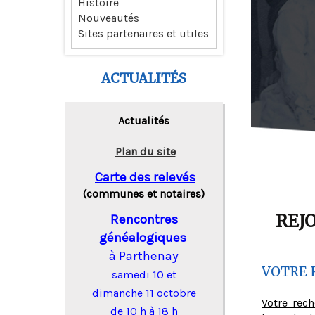
Histoire
Nouveautés
Sites partenaires et utiles
ACTUALITÉS
Actualités
Plan du site
Carte des relevés
(communes et notaires)
REJ
Rencontres
généalogiques
à Parthenay
VOTRE 
samedi 10 et
dimanche 11 octobre
Votre rec
de 10 h à 18 h