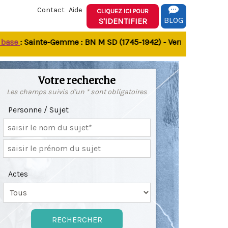
Contact
Aide
CLIQUEZ ICI POUR
BLOG
S'IDENTIFIER
e
: Sainte-Gemme : BN M SD (1745-1942) - Verrines-sous-Celles
Votre recherche
Les champs suivis d'un * sont obligatoires
Personne / Sujet
Actes