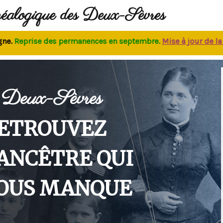
néalogique des Deux-Sèvres
eprise des permanences
en septembre.
M
ise à jour de la bas
Deux-Sèvres
ETROUVEZ
'ANCÊTRE QUI
OUS MANQUE