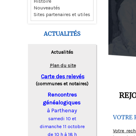
Histoire
Nouveautés
Sites partenaires et utiles
ACTUALITÉS
Actualités
Plan du site
Carte des relevés
(communes et notaires)
REJ
Rencontres
généalogiques
à Parthenay
VOTRE 
samedi 10 et
dimanche 11 octobre
Votre rec
de 10 h à 18 h