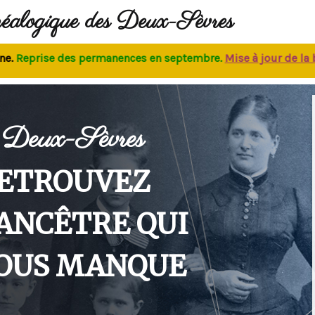
néalogique des Deux-Sèvres
prise des permanences
en septembre.
M
ise à jour de la base
Deux-Sèvres
ETROUVEZ
'ANCÊTRE QUI
OUS MANQUE