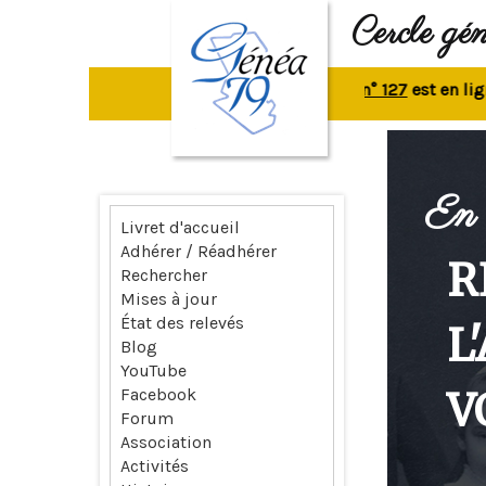
Cercle gé
La revue n° 127
est en ligne.
Re
En 
Livret d'accueil
Adhérer / Réadhérer
R
Rechercher
Mises à jour
État des relevés
L
Blog
YouTube
V
Facebook
Forum
Association
Activités