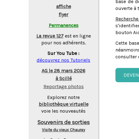
base de do
affiche
ouverte à 
flyer
Recherche
Permanences
s'identifi
bouton Aid
La revue 127
est en ligne
pour nos adhérents.
Cette base
néanmoins
Sur You Tube :
consulter 
découvrez nos Tutoriels
AG le 28 mars 2026
DEVEN
à Scillé
Reportage photos
Explorez notre
bibliothèque virtuelle
voie les nouveautés
Souvenirs de sorties
Visite du vieux Chauray