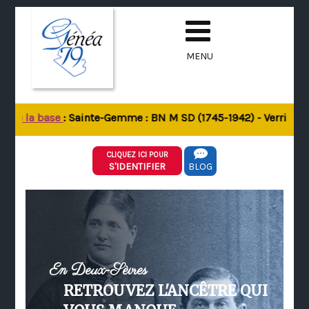
MENU
 de la base
: Sainte-Gemme : BN M SD (1745-1942) - Verrines-so
CLIQUEZ ICI POUR
S'IDENTIFIER
BLOG
En Deux-Sèvres
RETROUVEZ L'ANCÊTRE QUI