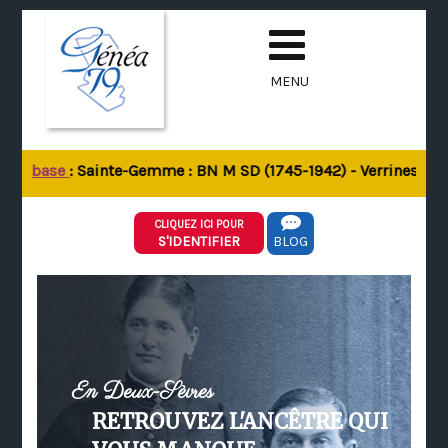
MENU
 la base
: Sainte-Gemme : BN M SD (1745-1942) - Verrines-sous-
CLIQUEZ ICI POUR
S'IDENTIFIER
BLOG
En Deux-Sèvres
RETROUVEZ L'ANCÊTRE QUI