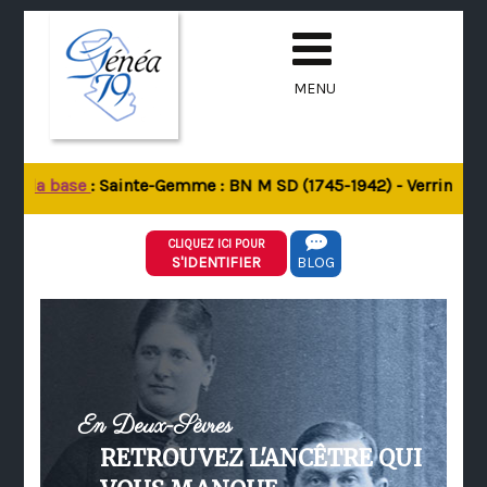
MENU
de la base
: Sainte-Gemme : BN M SD (1745-1942) - Verrines-sou
CLIQUEZ ICI POUR
S'IDENTIFIER
BLOG
En Deux-Sèvres
RETROUVEZ L'ANCÊTRE QUI