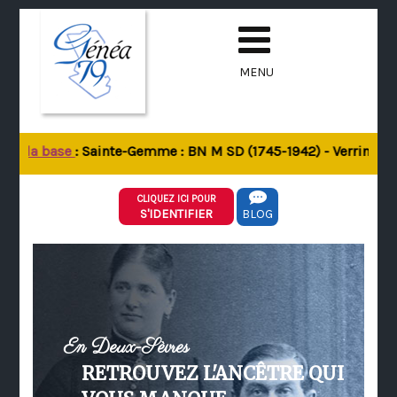
MENU
de la base
: Sainte-Gemme : BN M SD (1745-1942) - Verrines-sou
CLIQUEZ ICI POUR
S'IDENTIFIER
BLOG
En Deux-Sèvres
RETROUVEZ L'ANCÊTRE QUI