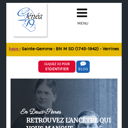
MENU
 la base
: Sainte-Gemme : BN M SD (1745-1942) - Verrines-sous-
CLIQUEZ ICI POUR
S'IDENTIFIER
BLOG
En Deux-Sèvres
RETROUVEZ L'ANCÊTRE QUI