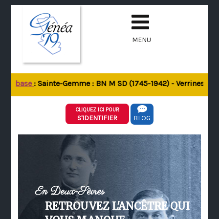
MENU
 la base
: Sainte-Gemme : BN M SD (1745-1942) - Verrines-sous-
CLIQUEZ ICI POUR
S'IDENTIFIER
BLOG
En Deux-Sèvres
RETROUVEZ L'ANCÊTRE QUI