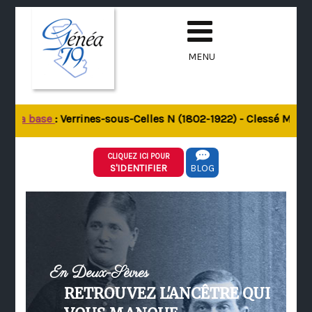
MENU
e la base
: Verrines-sous-Celles N (1802-1922) - Clessé M (180
CLIQUEZ ICI POUR
S'IDENTIFIER
BLOG
En Deux-Sèvres
RETROUVEZ L'ANCÊTRE QUI