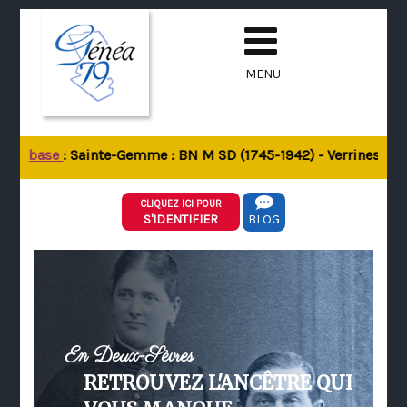
MENU
 la base
: Sainte-Gemme : BN M SD (1745-1942) - Verrines-sous-
CLIQUEZ ICI POUR
S'IDENTIFIER
BLOG
En Deux-Sèvres
RETROUVEZ L'ANCÊTRE QUI