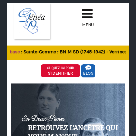
MENU
 la base
: Sainte-Gemme : BN M SD (1745-1942) - Verrines-sous-
CLIQUEZ ICI POUR
S'IDENTIFIER
BLOG
En Deux-Sèvres
RETROUVEZ L'ANCÊTRE QUI