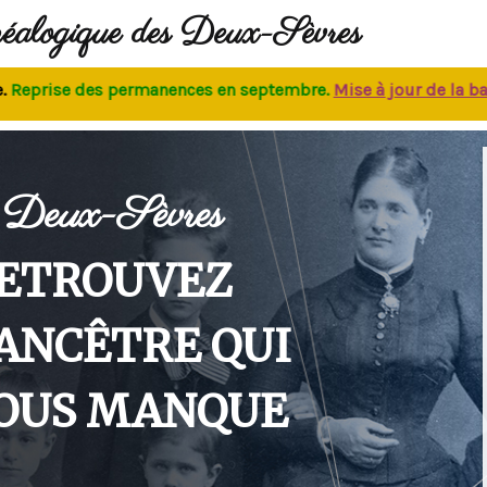
néalogique des Deux-Sèvres
rise des permanences
en septembre.
M
ise à jour de la base
:
Deux-Sèvres
ETROUVEZ
'ANCÊTRE QUI
OUS MANQUE