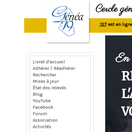
Cercle gé
La revue n° 127
est en ligne.
Rep
En 
Livret d'accueil
Adhérer / Réadhérer
R
Rechercher
Mises à jour
État des relevés
L
Blog
YouTube
V
Facebook
Forum
Association
Activités