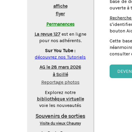
base de do
affiche
ouverte à 
flyer
Recherche
Permanences
s'identifi
bouton Aid
La revue 127
est en ligne
pour nos adhérents.
Cette base
néanmoins
Sur You Tube :
consulter 
découvrez nos Tutoriels
AG le 28 mars 2026
DEVEN
à Scillé
Reportage photos
Explorez notre
bibliothèque virtuelle
voie les nouveautés
Souvenirs de sorties
Visite du vieux Chauray