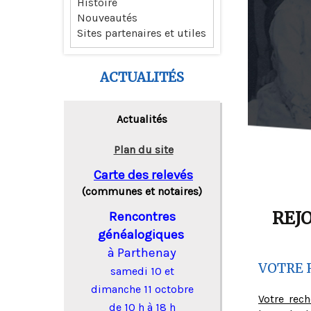
Histoire
Nouveautés
Sites partenaires et utiles
ACTUALITÉS
Actualités
Plan du site
Carte des relevés
(communes et notaires)
REJ
Rencontres
généalogiques
à Parthenay
VOTRE 
samedi 10 et
dimanche 11 octobre
Votre rec
de 10 h à 18 h