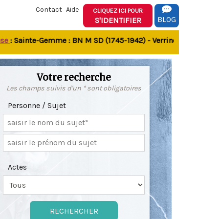
Contact
Aide
CLIQUEZ ICI POUR
BLOG
S'IDENTIFIER
 Sainte-Gemme : BN M SD (1745-1942) - Verrines-sous-Celles N 
Votre recherche
Les champs suivis d'un * sont obligatoires
Personne / Sujet
Actes