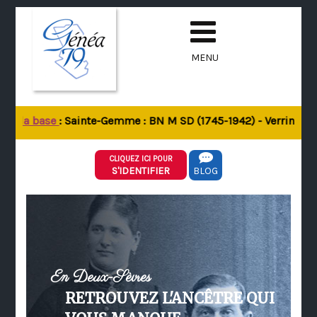
MENU
de la base
: Sainte-Gemme : BN M SD (1745-1942) - Verrines-sou
CLIQUEZ ICI POUR
S'IDENTIFIER
BLOG
En Deux-Sèvres
RETROUVEZ L'ANCÊTRE QUI