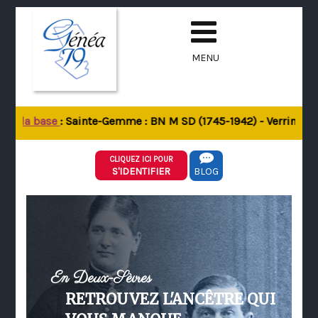
MENU
de la base
: Sainte-Gemme : BN M SD (1745-1942) - Verrines-sou
CLIQUEZ ICI POUR
S'IDENTIFIER
BLOG
En Deux-Sèvres
RETROUVEZ L'ANCÊTRE QUI