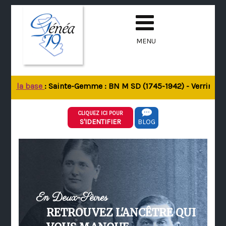
MENU
 de la base
: Sainte-Gemme : BN M SD (1745-1942) - Verrines-so
CLIQUEZ ICI POUR
S'IDENTIFIER
BLOG
En Deux-Sèvres
RETROUVEZ L'ANCÊTRE QUI