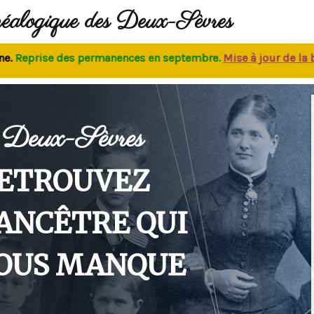
néalogique des Deux-Sèvres
prise des permanences
en septembre.
M
ise à jour de la base
Deux-Sèvres
ETROUVEZ
'ANCÊTRE QUI
OUS MANQUE