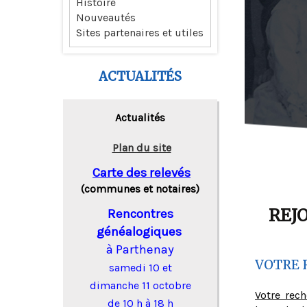
Histoire
Nouveautés
Sites partenaires et utiles
ACTUALITÉS
Actualités
Plan du site
Carte des relevés
(communes et notaires)
REJ
Rencontres
généalogiques
à Parthenay
VOTRE 
samedi 10 et
dimanche 11 octobre
Votre rec
de 10 h à 18 h