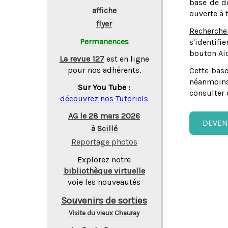
base de do
affiche
ouverte à 
flyer
Recherche
Permanences
s'identifi
bouton Aid
La revue 127
est en ligne
pour nos adhérents.
Cette base
néanmoins
Sur You Tube :
consulter 
découvrez nos Tutoriels
AG le 28 mars 2026
DEVEN
à Scillé
Reportage photos
Explorez notre
bibliothèque virtuelle
voie les nouveautés
Souvenirs de sorties
Visite du vieux Chauray