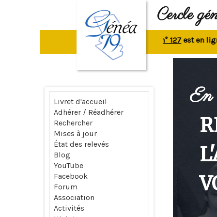
Cercle gé
La revue n° 127
est en ligne.
Re
En 
Livret d'accueil
Adhérer / Réadhérer
R
Rechercher
Mises à jour
État des relevés
L
Blog
YouTube
V
Facebook
Forum
Association
Activités