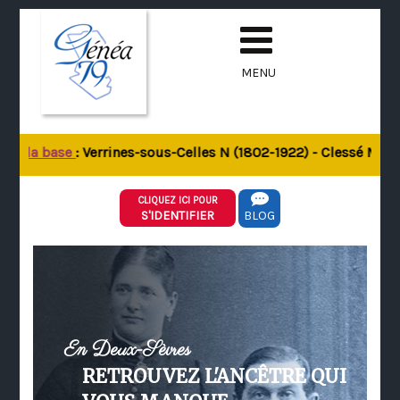
MENU
de la base
: Verrines-sous-Celles N (1802-1922) - Clessé M (18
CLIQUEZ ICI POUR
S'IDENTIFIER
BLOG
En Deux-Sèvres
RETROUVEZ L'ANCÊTRE QUI