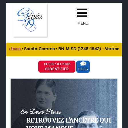
MENU
e la base
: Sainte-Gemme : BN M SD (1745-1942) - Verrines-sous
CLIQUEZ ICI POUR
S'IDENTIFIER
BLOG
En Deux-Sèvres
RETROUVEZ L'ANCÊTRE QUI