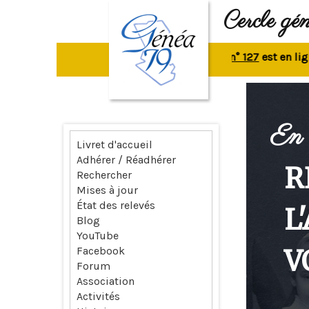
Cercle gé
La revue n° 127
est en ligne.
R
En 
Livret d'accueil
Adhérer / Réadhérer
R
Rechercher
Mises à jour
État des relevés
L
Blog
YouTube
V
Facebook
Forum
Association
Activités