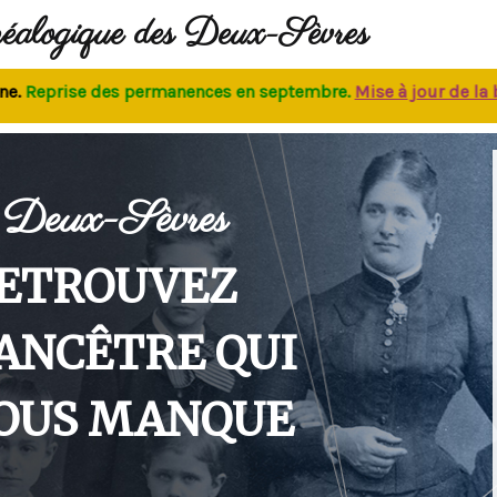
néalogique des Deux-Sèvres
eprise des permanences
en septembre.
M
ise à jour de la base
Deux-Sèvres
ETROUVEZ
'ANCÊTRE QUI
OUS MANQUE