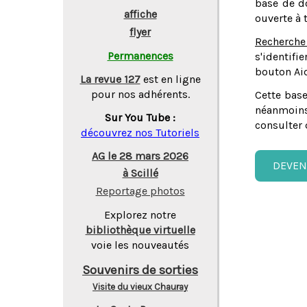
base de do
affiche
ouverte à 
flyer
Recherche
Permanences
s'identifi
bouton Aid
La revue 127
est en ligne
pour nos adhérents.
Cette base
néanmoins
Sur You Tube :
consulter 
découvrez nos Tutoriels
AG le 28 mars 2026
DEVEN
à Scillé
Reportage photos
Explorez notre
bibliothèque virtuelle
voie les nouveautés
Souvenirs de sorties
Visite du vieux Chauray