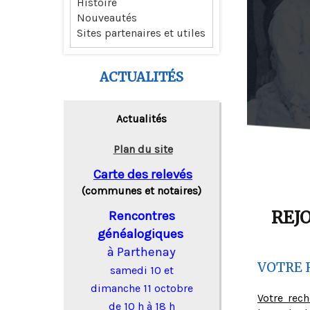
Histoire
Nouveautés
Sites partenaires et utiles
ACTUALITÉS
Actualités
Plan du site
Carte des relevés
(communes et notaires)
REJ
Rencontres
généalogiques
à Parthenay
VOTRE 
samedi 10 et
dimanche 11 octobre
Votre rec
de 10 h à 18 h