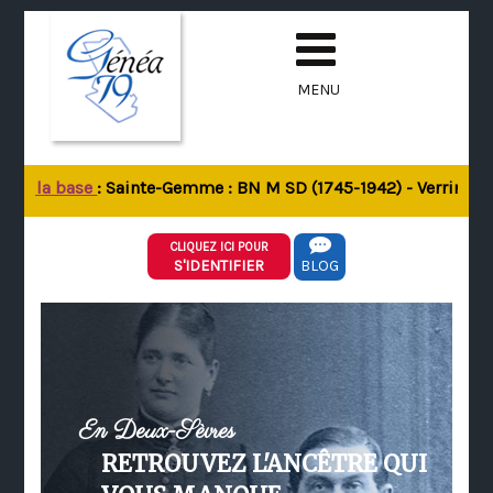
MENU
 de la base
: Sainte-Gemme : BN M SD (1745-1942) - Verrines-so
CLIQUEZ ICI POUR
S'IDENTIFIER
BLOG
En Deux-Sèvres
RETROUVEZ L'ANCÊTRE QUI