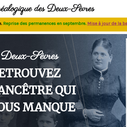
néalogique des Deux-Sèvres
prise des permanences
en septembre.
M
ise à jour de la base
Deux-Sèvres
ETROUVEZ
'ANCÊTRE QUI
OUS MANQUE