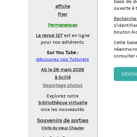
base de do
affiche
ouverte à 
flyer
Recherche
Permanences
s'identifi
bouton Aid
La revue 127
est en ligne
pour nos adhérents.
Cette base
néanmoins
Sur You Tube :
consulter 
découvrez nos Tutoriels
AG le 28 mars 2026
DEVEN
à Scillé
Reportage photos
Explorez notre
bibliothèque virtuelle
voie les nouveautés
Souvenirs de sorties
Visite du vieux Chauray