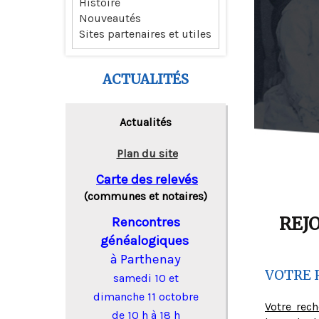
Histoire
Nouveautés
Sites partenaires et utiles
ACTUALITÉS
Actualités
Plan du site
Carte des relevés
(communes et notaires)
REJ
Rencontres
généalogiques
à Parthenay
VOTRE 
samedi 10 et
dimanche 11 octobre
Votre rec
de 10 h à 18 h