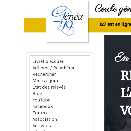
Cercle gé
La revue n° 127
est en ligne.
Re
En 
Livret d'accueil
Adhérer / Réadhérer
R
Rechercher
Mises à jour
État des relevés
L
Blog
YouTube
V
Facebook
Forum
Association
Activités