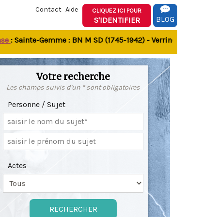
Contact
Aide
CLIQUEZ ICI POUR
BLOG
S'IDENTIFIER
: Sainte-Gemme : BN M SD (1745-1942) - Verrines-sous-Celles N
Votre recherche
Les champs suivis d'un * sont obligatoires
Personne / Sujet
Actes