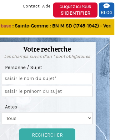
Contact
Aide
CLIQUEZ ICI POUR
BLOG
S'IDENTIFIER
e
: Sainte-Gemme : BN M SD (1745-1942) - Verrines-sous-Celles
Votre recherche
Les champs suivis d'un * sont obligatoires
Personne / Sujet
Actes