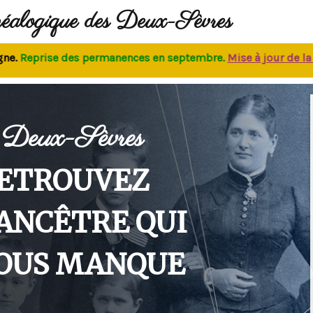
néalogique des Deux-Sèvres
eprise des permanences
en septembre.
M
ise à jour de la bas
Deux-Sèvres
ETROUVEZ
'ANCÊTRE QUI
OUS MANQUE