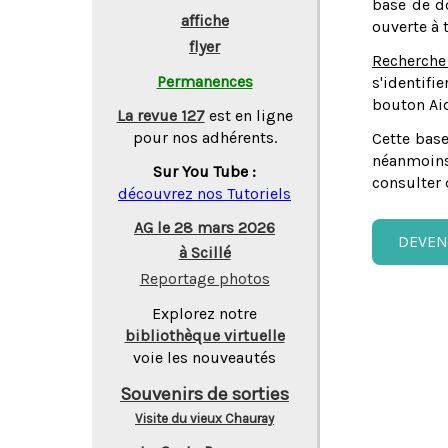
base de do
affiche
ouverte à 
flyer
Recherche
Permanences
s'identifi
bouton Aid
La revue 127
est en ligne
pour nos adhérents.
Cette base
néanmoins
Sur You Tube :
consulter 
découvrez nos Tutoriels
AG le 28 mars 2026
DEVEN
à Scillé
Reportage photos
Explorez notre
bibliothèque virtuelle
voie les nouveautés
Souvenirs de sorties
Visite du vieux Chauray