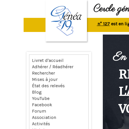
Cercle gé
La revue n° 127
est en ligne.
R
En 
Livret d'accueil
Adhérer / Réadhérer
R
Rechercher
Mises à jour
État des relevés
L
Blog
YouTube
V
Facebook
Forum
Association
Activités