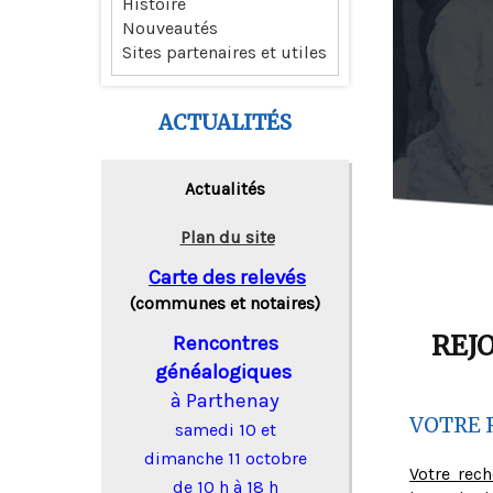
Histoire
Nouveautés
Sites partenaires et utiles
ACTUALITÉS
Actualités
Plan du site
Carte des relevés
(communes et notaires)
REJ
Rencontres
généalogiques
à Parthenay
VOTRE 
samedi 10 et
dimanche 11 octobre
Votre rec
de 10 h à 18 h