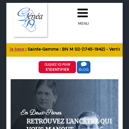
MENU
 de la base
: Sainte-Gemme : BN M SD (1745-1942) - Verrines-so
CLIQUEZ ICI POUR
S'IDENTIFIER
BLOG
En Deux-Sèvres
RETROUVEZ L'ANCÊTRE QUI