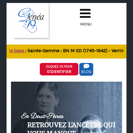
MENU
de la base
: Sainte-Gemme : BN M SD (1745-1942) - Verrines-sou
CLIQUEZ ICI POUR
S'IDENTIFIER
BLOG
En Deux-Sèvres
RETROUVEZ L'ANCÊTRE QUI