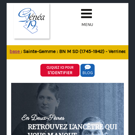
MENU
 la base
: Sainte-Gemme : BN M SD (1745-1942) - Verrines-sous-
CLIQUEZ ICI POUR
S'IDENTIFIER
BLOG
En Deux-Sèvres
RETROUVEZ L'ANCÊTRE QUI