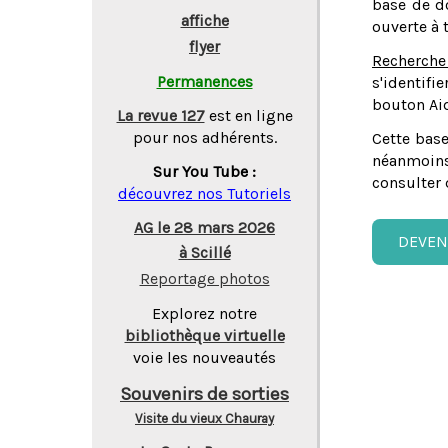
base de do
affiche
ouverte à 
flyer
Recherche
Permanences
s'identifi
bouton Aid
La revue 127
est en ligne
pour nos adhérents.
Cette base
néanmoins
Sur You Tube :
consulter 
découvrez nos Tutoriels
AG le 28 mars 2026
DEVEN
à Scillé
Reportage photos
Explorez notre
bibliothèque virtuelle
voie les nouveautés
Souvenirs de sorties
Visite du vieux Chauray