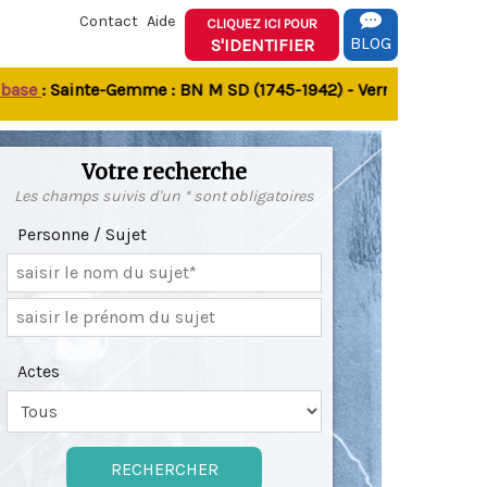
Contact
Aide
CLIQUEZ ICI POUR
BLOG
S'IDENTIFIER
e
: Sainte-Gemme : BN M SD (1745-1942) - Verrines-sous-Celles
Votre recherche
Les champs suivis d'un * sont obligatoires
Personne / Sujet
Actes