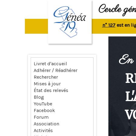
Cercle gé
La revue n° 127
est en ligne.
R
En 
Livret d'accueil
Adhérer / Réadhérer
R
Rechercher
Mises à jour
État des relevés
L
Blog
YouTube
V
Facebook
Forum
Association
Activités