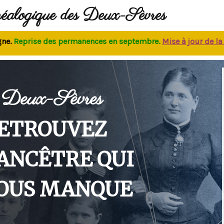
néalogique des Deux-Sèvres
eprise des permanences
en septembre.
M
ise à jour de la bas
Deux-Sèvres
ETROUVEZ
'ANCÊTRE QUI
OUS MANQUE