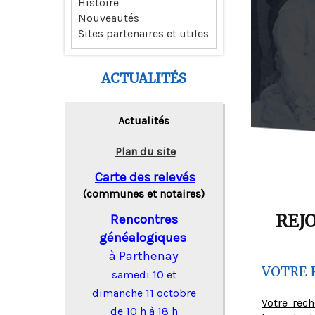
Histoire
Nouveautés
Sites partenaires et utiles
ACTUALITÉS
Actualités
Plan du site
Carte des relevés
(communes et notaires)
REJ
Rencontres
généalogiques
à Parthenay
VOTRE 
samedi 10 et
dimanche 11 octobre
Votre rec
de 10 h à 18 h