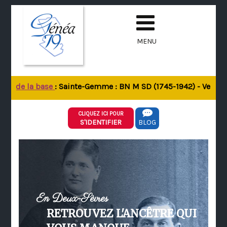
MENU
ur de la base
: Sainte-Gemme : BN M SD (1745-1942) - Verrines-
CLIQUEZ ICI POUR
S'IDENTIFIER
BLOG
En Deux-Sèvres
RETROUVEZ L'ANCÊTRE QUI