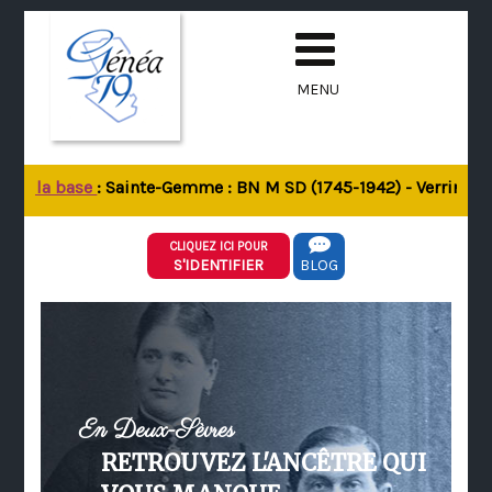
MENU
 de la base
: Sainte-Gemme : BN M SD (1745-1942) - Verrines-so
CLIQUEZ ICI POUR
S'IDENTIFIER
BLOG
En Deux-Sèvres
RETROUVEZ L'ANCÊTRE QUI