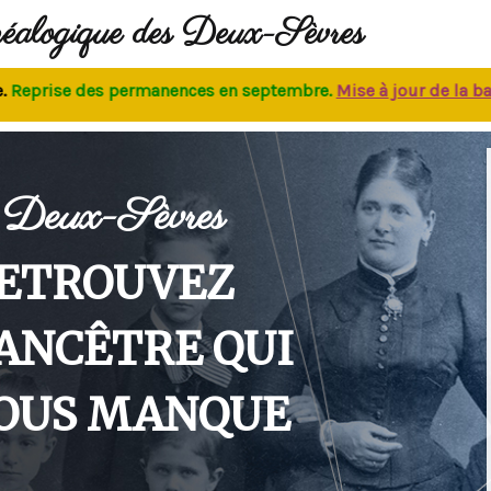
néalogique des Deux-Sèvres
rise des permanences
en septembre.
M
ise à jour de la base
:
Deux-Sèvres
ETROUVEZ
'ANCÊTRE QUI
OUS MANQUE