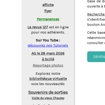
base de do
affiche
ouverte à 
flyer
Recherche
Permanences
s'identifi
bouton Aid
La revue 127
est en ligne
pour nos adhérents.
Cette base
néanmoins
Sur You Tube :
consulter 
découvrez nos Tutoriels
AG le 28 mars 2026
DEVEN
à Scillé
Reportage photos
Explorez notre
bibliothèque virtuelle
voie les nouveautés
Souvenirs de sorties
Visite du vieux Chauray