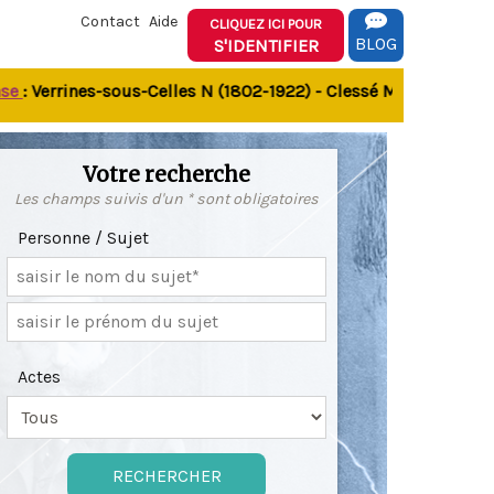
Contact
Aide
CLIQUEZ ICI POUR
BLOG
S'IDENTIFIER
 Verrines-sous-Celles N (1802-1922) - Clessé M (1803-1849) - 
Votre recherche
Les champs suivis d'un * sont obligatoires
Personne / Sujet
Actes