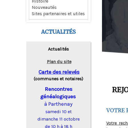
Histoire
Nouveautés
Sites partenaires et utiles
ACTUALITÉS
Actualités
Plan du site
Carte des relevés
(communes et notaires)
REJ
Rencontres
généalogiques
à Parthenay
VOTRE 
samedi 10 et
dimanche 11 octobre
Votre rec
de 10 h à 18 h