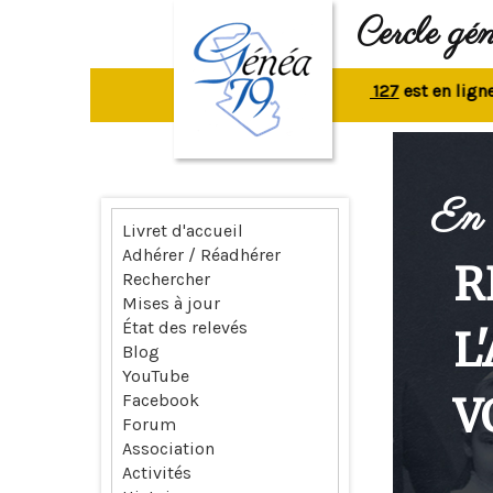
Cercle gé
La revue n° 127
est en ligne.
Rep
En 
Livret d'accueil
Adhérer / Réadhérer
R
Rechercher
Mises à jour
État des relevés
L
Blog
YouTube
V
Facebook
Forum
Association
Activités