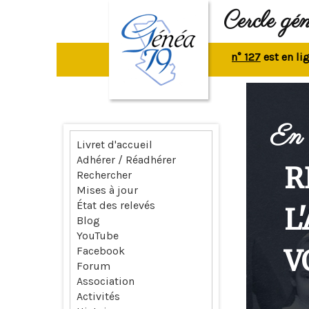
Cercle gé
La revue n° 127
est en ligne.
R
En 
Livret d'accueil
Adhérer / Réadhérer
R
Rechercher
Mises à jour
État des relevés
L
Blog
YouTube
V
Facebook
Forum
Association
Activités