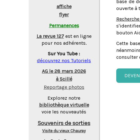
base de do
affiche
ouverte à 
flyer
Recherche
Permanences
s'identifi
bouton Aid
La revue 127
est en ligne
pour nos adhérents.
Cette base
néanmoins
Sur You Tube :
consulter 
découvrez nos Tutoriels
AG le 28 mars 2026
DEVEN
à Scillé
Reportage photos
Explorez notre
bibliothèque virtuelle
voie les nouveautés
Souvenirs de sorties
Visite du vieux Chauray