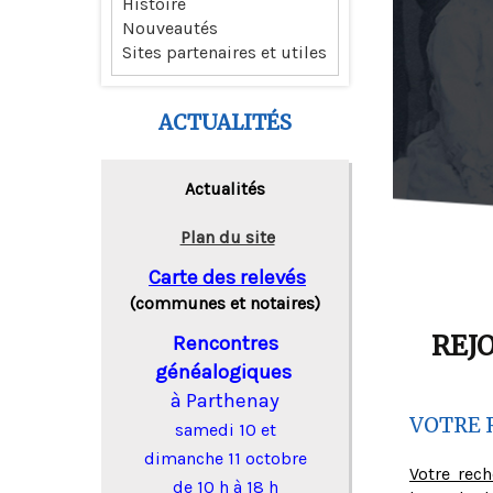
Histoire
Nouveautés
Sites partenaires et utiles
ACTUALITÉS
Actualités
Plan du site
Carte des relevés
(communes et notaires)
REJ
Rencontres
généalogiques
à Parthenay
VOTRE 
samedi 10 et
dimanche 11 octobre
Votre rec
de 10 h à 18 h