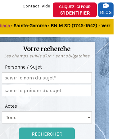
Contact
Aide
CLIQUEZ ICI POUR
BLOG
S'IDENTIFIER
e
: Sainte-Gemme : BN M SD (1745-1942) - Verrines-sous-Celles 
Votre recherche
Les champs suivis d'un * sont obligatoires
Personne / Sujet
Actes