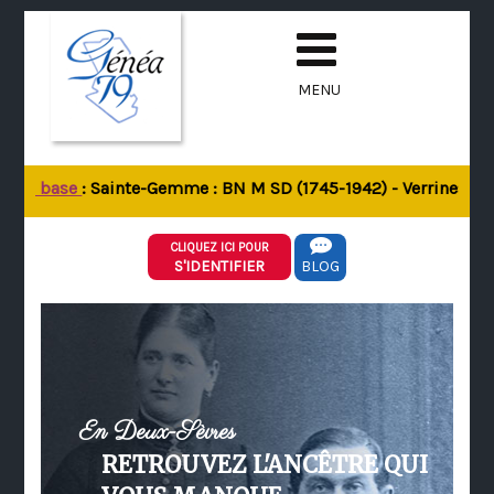
MENU
e la base
: Sainte-Gemme : BN M SD (1745-1942) - Verrines-sous
CLIQUEZ ICI POUR
S'IDENTIFIER
BLOG
En Deux-Sèvres
RETROUVEZ L'ANCÊTRE QUI