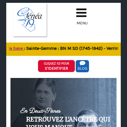
MENU
de la base
: Sainte-Gemme : BN M SD (1745-1942) - Verrines-sou
CLIQUEZ ICI POUR
S'IDENTIFIER
BLOG
En Deux-Sèvres
RETROUVEZ L'ANCÊTRE QUI