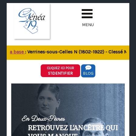
MENU
de la base
: Verrines-sous-Celles N (1802-1922) - Clessé M (18
CLIQUEZ ICI POUR
S'IDENTIFIER
BLOG
En Deux-Sèvres
RETROUVEZ L'ANCÊTRE QUI