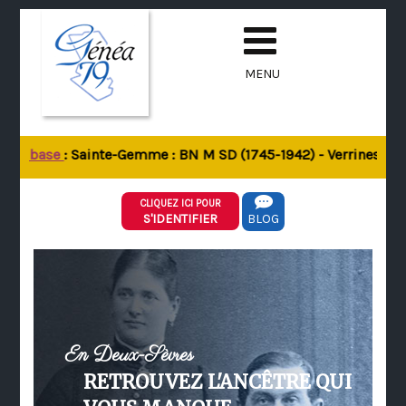
MENU
 la base
: Sainte-Gemme : BN M SD (1745-1942) - Verrines-sous-
CLIQUEZ ICI POUR
S'IDENTIFIER
BLOG
En Deux-Sèvres
RETROUVEZ L'ANCÊTRE QUI