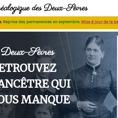
néalogique des Deux-Sèvres
rise des permanences
en septembre.
M
ise à jour de la base
:
Deux-Sèvres
ETROUVEZ
'ANCÊTRE QUI
OUS MANQUE