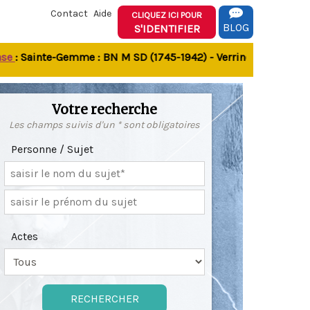
Contact
Aide
CLIQUEZ ICI POUR
BLOG
S'IDENTIFIER
 Sainte-Gemme : BN M SD (1745-1942) - Verrines-sous-Celles N 
Votre recherche
Les champs suivis d'un * sont obligatoires
Personne / Sujet
Actes