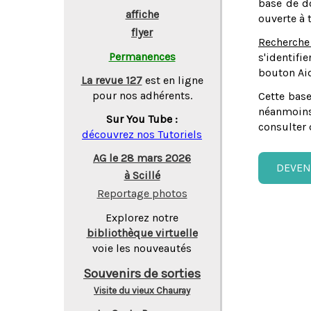
base de do
affiche
ouverte à 
flyer
Recherche
Permanences
s'identifi
bouton Aid
La revue 127
est en ligne
pour nos adhérents.
Cette base
néanmoins
Sur You Tube :
consulter 
découvrez nos Tutoriels
AG le 28 mars 2026
DEVEN
à Scillé
Reportage photos
Explorez notre
bibliothèque virtuelle
voie les nouveautés
Souvenirs de sorties
Visite du vieux Chauray