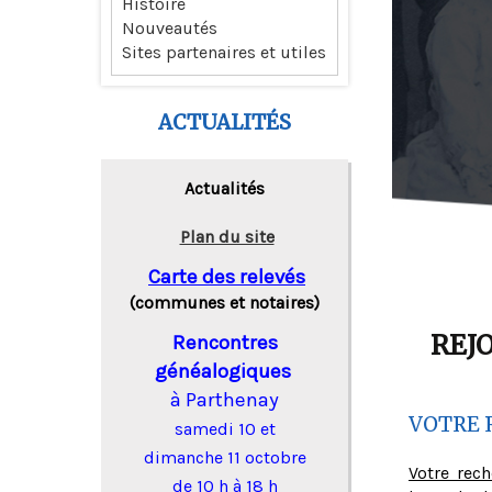
Histoire
Nouveautés
Sites partenaires et utiles
ACTUALITÉS
Actualités
Plan du site
Carte des relevés
(communes et notaires)
REJ
Rencontres
généalogiques
à Parthenay
VOTRE 
samedi 10 et
dimanche 11 octobre
Votre rec
de 10 h à 18 h