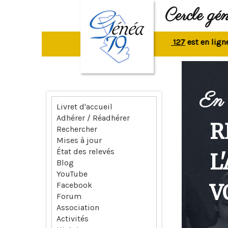
Cercle gé
La revue n° 127
est en ligne.
Rep
En 
Livret d'accueil
Adhérer / Réadhérer
R
Rechercher
Mises à jour
État des relevés
L
Blog
YouTube
V
Facebook
Forum
Association
Activités