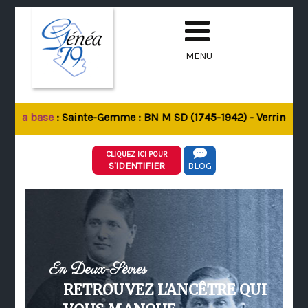
MENU
de la base
: Sainte-Gemme : BN M SD (1745-1942) - Verrines-sou
CLIQUEZ ICI POUR
S'IDENTIFIER
BLOG
En Deux-Sèvres
RETROUVEZ L'ANCÊTRE QUI