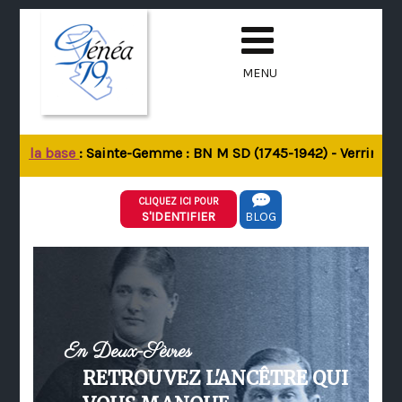
MENU
 de la base
: Sainte-Gemme : BN M SD (1745-1942) - Verrines-so
CLIQUEZ ICI POUR
S'IDENTIFIER
BLOG
En Deux-Sèvres
RETROUVEZ L'ANCÊTRE QUI