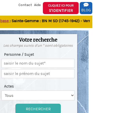
Contact
Aide
CLIQUEZ ICI POUR
BLOG
S'IDENTIFIER
e
: Sainte-Gemme : BN M SD (1745-1942) - Verrines-sous-Celles
Votre recherche
Les champs suivis d'un * sont obligatoires
Personne / Sujet
Actes