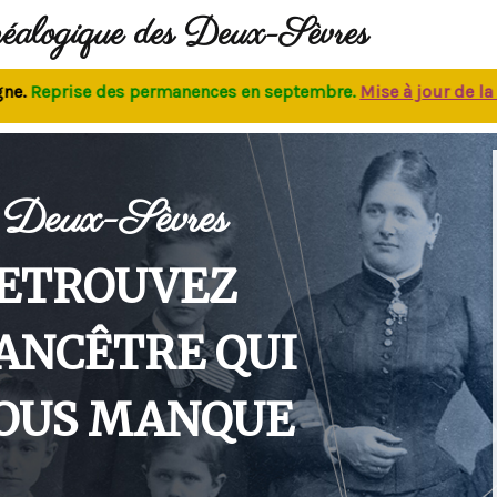
néalogique des Deux-Sèvres
eprise des permanences
en septembre.
M
ise à jour de la bas
Deux-Sèvres
ETROUVEZ
'ANCÊTRE QUI
OUS MANQUE