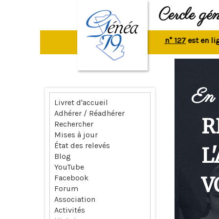
Cercle gé
La revue n° 127
est en ligne.
R
En 
Livret d'accueil
Adhérer / Réadhérer
R
Rechercher
Mises à jour
État des relevés
L
Blog
YouTube
V
Facebook
Forum
Association
Activités