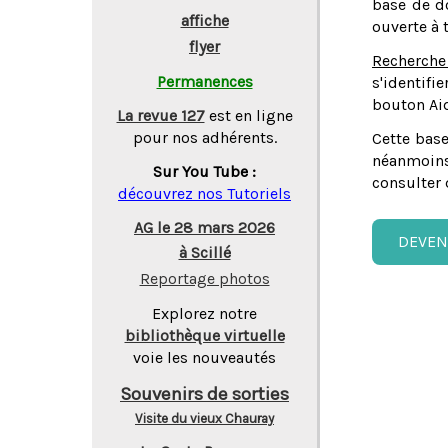
base de do
affiche
ouverte à 
flyer
Recherche
Permanences
s'identifi
bouton Aid
La revue 127
est en ligne
pour nos adhérents.
Cette base
néanmoins
Sur You Tube :
consulter 
découvrez nos Tutoriels
AG le 28 mars 2026
DEVEN
à Scillé
Reportage photos
Explorez notre
bibliothèque virtuelle
voie les nouveautés
Souvenirs de sorties
Visite du vieux Chauray