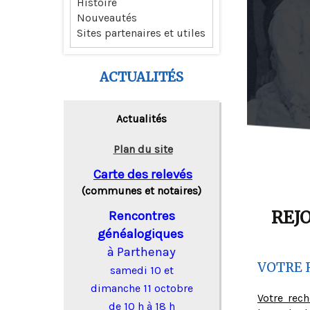
Histoire
Nouveautés
Sites partenaires et utiles
ACTUALITÉS
Actualités
Plan du site
Carte des relevés
(communes et notaires)
REJ
Rencontres
généalogiques
à Parthenay
VOTRE 
samedi 10 et
dimanche 11 octobre
Votre rec
de 10 h à 18 h