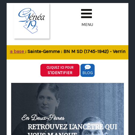
MENU
de la base
: Sainte-Gemme : BN M SD (1745-1942) - Verrines-sou
CLIQUEZ ICI POUR
S'IDENTIFIER
BLOG
En Deux-Sèvres
RETROUVEZ L'ANCÊTRE QUI